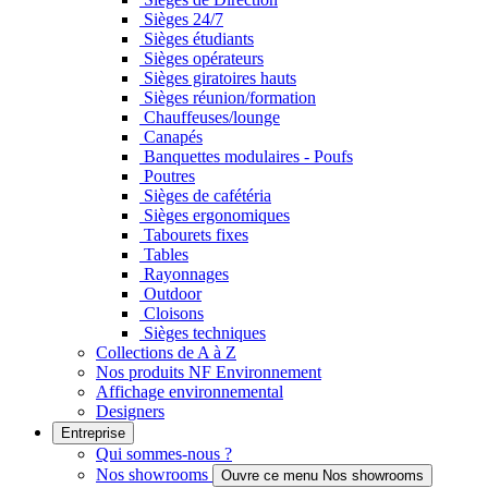
Sièges 24/7
Sièges étudiants
Sièges opérateurs
Sièges giratoires hauts
Sièges réunion/formation
Chauffeuses/lounge
Canapés
Banquettes modulaires - Poufs
Poutres
Sièges de cafétéria
Sièges ergonomiques
Tabourets fixes
Tables
Rayonnages
Outdoor
Cloisons
Sièges techniques
Collections de A à Z
Nos produits NF Environnement
Affichage environnemental
Designers
Entreprise
Qui sommes-nous ?
Nos showrooms
Ouvre ce menu Nos showrooms