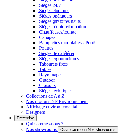
Sièges 24/7
Sièges étudiants
Sièges opérateurs
Sièges giratoires hauts
Sièges réunion/formation
Chauffeuses/lounge
Canapés
Banquettes modulaires - Poufs
Poutres
Sièges de cafétéria
Sièges ergonomiques
Tabourets fixes
Tables
Rayonnages
Outdoor
Cloisons
Sièges techniques
Collections de A à Z
Nos produits NF Environnement
Affichage environnemental
Designers
Entreprise
Qui sommes-nous ?
Nos showrooms
Ouvre ce menu Nos showrooms