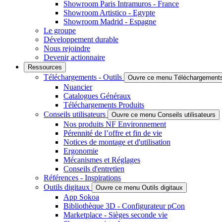
Showroom Paris Intramuros - France
Showroom Artistico - Egypte
Showroom Madrid - Espagne
Le groupe
Développement durable
Nous rejoindre
Devenir actionnaire
Ressources
Téléchargements - Outils
Ouvre ce menu Téléchargements 
Nuancier
Catalogues Généraux
Téléchargements Produits
Conseils utilisateurs
Ouvre ce menu Conseils utilisateurs
Nos produits NF Environnement
Pérennité de l’offre et fin de vie
Notices de montage et d'utilisation
Ergonomie
Mécanismes et Réglages
Conseils d'entretien
Références - Inspirations
Outils digitaux
Ouvre ce menu Outils digitaux
App Sokoa
Bibliothèque 3D - Configurateur pCon
Marketplace - Sièges seconde vie