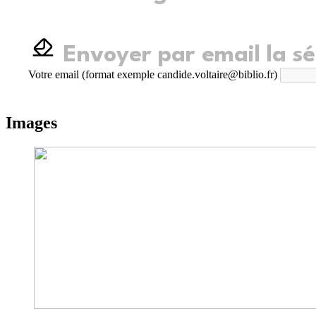
Envoyer par email la sé
Votre email (format exemple candide.voltaire@biblio.fr)
Images