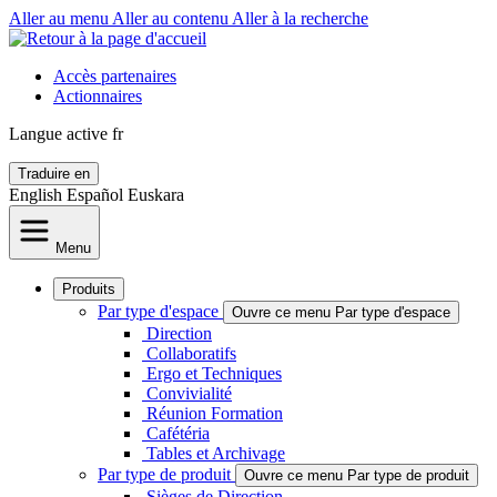
Aller au menu
Aller au contenu
Aller à la recherche
Accès partenaires
Actionnaires
Langue active
fr
Traduire en
English
Español
Euskara
Menu
Produits
Par type d'espace
Ouvre ce menu Par type d'espace
Direction
Collaboratifs
Ergo et Techniques
Convivialité
Réunion Formation
Cafétéria
Tables et Archivage
Par type de produit
Ouvre ce menu Par type de produit
Sièges de Direction