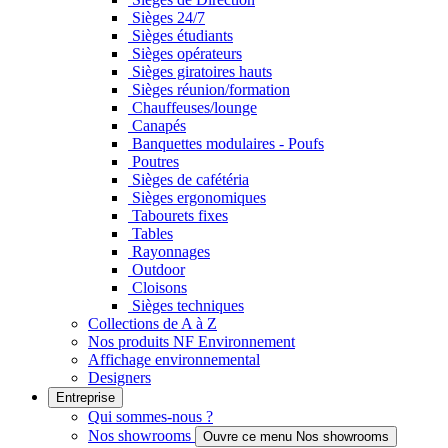
Sièges 24/7
Sièges étudiants
Sièges opérateurs
Sièges giratoires hauts
Sièges réunion/formation
Chauffeuses/lounge
Canapés
Banquettes modulaires - Poufs
Poutres
Sièges de cafétéria
Sièges ergonomiques
Tabourets fixes
Tables
Rayonnages
Outdoor
Cloisons
Sièges techniques
Collections de A à Z
Nos produits NF Environnement
Affichage environnemental
Designers
Entreprise
Qui sommes-nous ?
Nos showrooms
Ouvre ce menu Nos showrooms