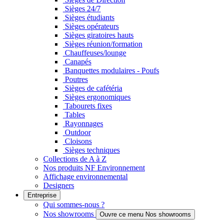
Sièges 24/7
Sièges étudiants
Sièges opérateurs
Sièges giratoires hauts
Sièges réunion/formation
Chauffeuses/lounge
Canapés
Banquettes modulaires - Poufs
Poutres
Sièges de cafétéria
Sièges ergonomiques
Tabourets fixes
Tables
Rayonnages
Outdoor
Cloisons
Sièges techniques
Collections de A à Z
Nos produits NF Environnement
Affichage environnemental
Designers
Entreprise
Qui sommes-nous ?
Nos showrooms
Ouvre ce menu Nos showrooms