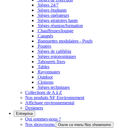
Sièges 24/7
Sièges étudiants
Sièges opérateurs
Sièges giratoires hauts
Sièges réunion/formation
Chauffeuses/lounge
Canapés
Banquettes modulaires - Poufs
Poutres
Sièges de cafétéria
Sièges ergonomiques
Tabourets fixes
Tables
Rayonnages
Outdoor
Cloisons
Sièges techniques
Collections de A à Z
Nos produits NF Environnement
Affichage environnemental
Designers
Entreprise
Qui sommes-nous ?
Nos showrooms
Ouvre ce menu Nos showrooms