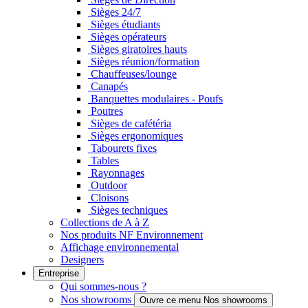
Sièges 24/7
Sièges étudiants
Sièges opérateurs
Sièges giratoires hauts
Sièges réunion/formation
Chauffeuses/lounge
Canapés
Banquettes modulaires - Poufs
Poutres
Sièges de cafétéria
Sièges ergonomiques
Tabourets fixes
Tables
Rayonnages
Outdoor
Cloisons
Sièges techniques
Collections de A à Z
Nos produits NF Environnement
Affichage environnemental
Designers
Entreprise
Qui sommes-nous ?
Nos showrooms
Ouvre ce menu Nos showrooms