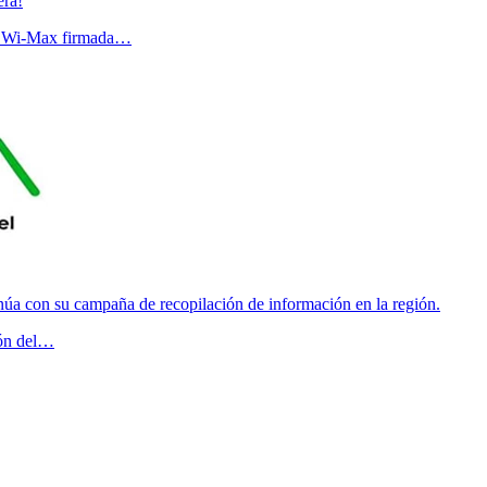
era!
ma Wi-Max firmada…
a con su campaña de recopilación de información en la región.
ión del…