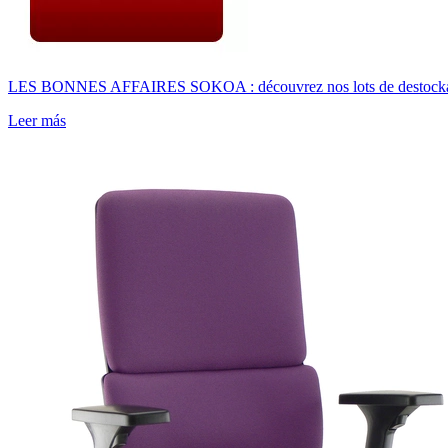
LES BONNES AFFAIRES SOKOA : découvrez nos lots de destockage u
Leer más