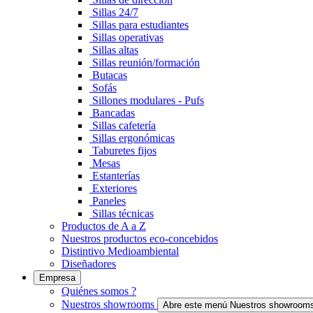
Sillas 24/7
Sillas para estudiantes
Sillas operativas
Sillas altas
Sillas reunión/formación
Butacas
Sofás
Sillones modulares - Pufs
Bancadas
Sillas cafetería
Sillas ergonómicas
Taburetes fijos
Mesas
Estanterías
Exteriores
Paneles
Sillas técnicas
Productos de A a Z
Nuestros productos eco-concebidos
Distintivo Medioambiental
Diseñadores
Empresa
Quiénes somos ?
Nuestros showrooms
Abre este menú Nuestros showroom