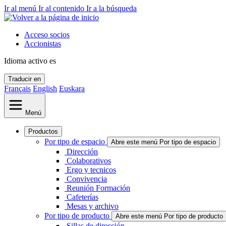
Ir al menú
Ir al contenido
Ir a la búsqueda
Acceso socios
Accionistas
Idioma activo
es
Traducir en
Français
English
Euskara
Menú
Productos
Por tipo de espacio
Abre este menú Por tipo de espacio
Dirección
Colaborativos
Ergo y tecnicos
Convivencia
Reunión Formación
Cafeterías
Mesas y archivo
Por tipo de producto
Abre este menú Por tipo de producto
Sillas de dirección