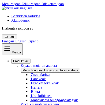
Menura joan
Edukira joan
Bilaketara joan
Bazkideen sarbidea
Akziodunak
Hizkuntza aktiboa
eu
-ez itzuli
Français
English
Español
Menua
Produktuak
Espazio motaren arabera
Menu hori ideki Espazio motaren arabera
Zuzendaritza
Lanekoak
Ergo eta teknikoak
Harrera
Bilera
Kolektibitatea
Mahaiak eta bulego-apalategiak
Produktu motaren arabera