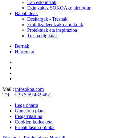
Lan eskaintzak
Egin zaitez SOKOAko akziodun
Baliabideak
Deskargak - Tresnak
Erabiltzaileentzako aholkuak
Proiektuak eta inspirazioa
Tresna digitalak
Berriak
Harreman
Mail :
info
sokoa.com
Tél. : + 33 5 59 482 482
Lege oharra
Gunearen plana
Irisgarritasuna
Cookien kudeaketa
Pribatutasun politika
Diseinua - Produkzioa : Novaldi