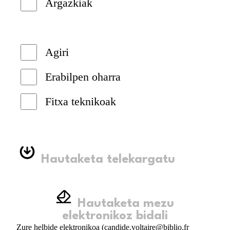
Argazkiak
Agiri
Erabilpen oharra
Fitxa teknikoak
Hautaketa telekargatu
Hautaketa mezu
elektronikoz bidali
Zure helbide elektronikoa (candide.voltaire@biblio.fr