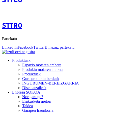
STTC0
STTR0
Partekatu
Linked In
Facebook
Twitter
E-mezuz partekatu
Produktuak
Espazio motaren arabera
Produktu motaren arabera
Produktuak
Gure produktu berdeak
INGURUMEN-BEREIZGARRIA
Diseinatzaileak
Enpresa SOKOA
Nor gara gu?
Erakusketa-aretoa
Taldea
Garapen Iraunkorra