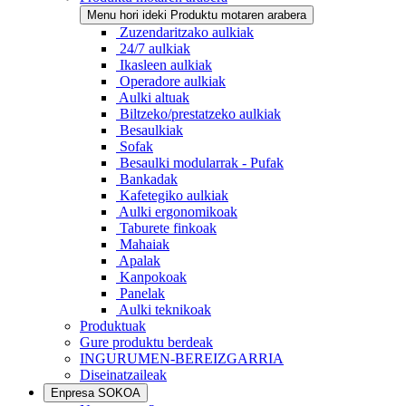
Menu hori ideki Produktu motaren arabera
Zuzendaritzako aulkiak
24/7 aulkiak
Ikasleen aulkiak
Operadore aulkiak
Aulki altuak
Biltzeko/prestatzeko aulkiak
Besaulkiak
Sofak
Besaulki modularrak - Pufak
Bankadak
Kafetegiko aulkiak
Aulki ergonomikoak
Taburete finkoak
Mahaiak
Apalak
Kanpokoak
Panelak
Aulki teknikoak
Produktuak
Gure produktu berdeak
INGURUMEN-BEREIZGARRIA
Diseinatzaileak
Enpresa SOKOA