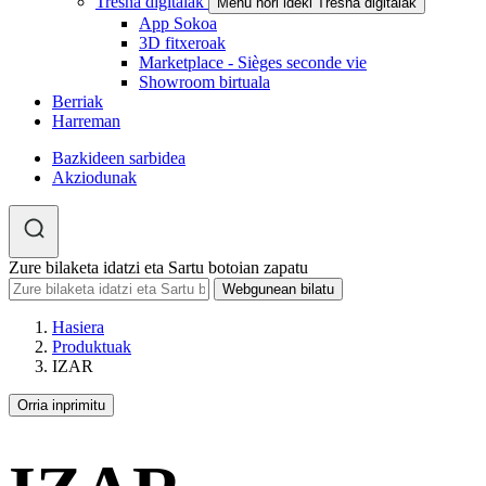
Tresna digitalak
Menu hori ideki Tresna digitalak
App Sokoa
3D fitxeroak
Marketplace - Sièges seconde vie
Showroom birtuala
Berriak
Harreman
Bazkideen sarbidea
Akziodunak
Zure bilaketa idatzi eta Sartu botoian zapatu
Hasiera
Produktuak
IZAR
Orria inprimitu