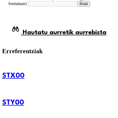
formatuan)
Bidali
Hautatu aurretik aurrebista
Erreferentziak
STX00
STY00