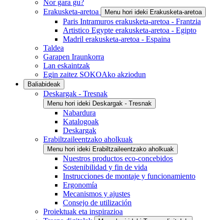
Nor gara gu?
Erakusketa-aretoa
Menu hori ideki Erakusketa-aretoa
Paris Intramuros erakusketa-aretoa - Frantzia
Artistico Egypte erakusketa-aretoa - Egipto
Madril erakusketa-aretoa - Espaina
Taldea
Garapen Iraunkorra
Lan eskaintzak
Egin zaitez SOKOAko akziodun
Baliabideak
Deskargak - Tresnak
Menu hori ideki Deskargak - Tresnak
Nabardura
Katalogoak
Deskargak
Erabiltzaileentzako aholkuak
Menu hori ideki Erabiltzaileentzako aholkuak
Nuestros productos eco-concebidos
Sostenibilidad y fin de vida
Instrucciones de montaje y funcionamiento
Ergonomía
Mecanismos y ajustes
Consejo de utilización
Proiektuak eta inspirazioa