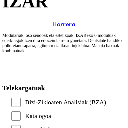
IZAR
Harrera
Modularrak, oso sendoak eta estetikoak, IZAReko 6 moduluak
ederki egokitzen dira edozein harrera-gunetara. Dentsitate handiko
poliuretano-aparra, egitura metalikoan injektatua. Mahaia baxuak
konbinatuak.
Telekargatuak
Bizi-Zikloaren Analisiak (BZA)
Katalogoa