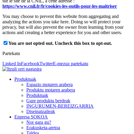
sur le site de la CNIL, à cette adresse :
https://www.cnil.fr/fr/cookies-les-outils-pour-les-maitriser
You may choose to prevent this website from aggregating and
analyzing the actions you take here. Doing so will protect your
privacy, but will also prevent the owner from learning from your
actions and creating a better experience for you and other users.
You are not opted out. Uncheck this box to opt-out.
Partekatu
Linked In
Facebook
Twitter
E-mezuz partekatu
Produktuak
Espazio motaren arabera
Produktu motaren arabera
Produktuak
Gure produktu berdeak
INGURUMEN-BEREIZGARRIA
Diseinatzaileak
Enpresa SOKOA
Nor gara gu?
Erakusketa-aretoa
Taldea