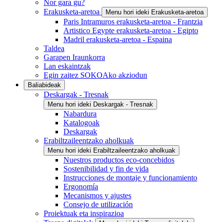
Nor gara gu?
Erakusketa-aretoa
Menu hori ideki Erakusketa-aretoa
Paris Intramuros erakusketa-aretoa - Frantzia
Artistico Egypte erakusketa-aretoa - Egipto
Madril erakusketa-aretoa - Espaina
Taldea
Garapen Iraunkorra
Lan eskaintzak
Egin zaitez SOKOAko akziodun
Baliabideak
Deskargak - Tresnak
Menu hori ideki Deskargak - Tresnak
Nabardura
Katalogoak
Deskargak
Erabiltzaileentzako aholkuak
Menu hori ideki Erabiltzaileentzako aholkuak
Nuestros productos eco-concebidos
Sostenibilidad y fin de vida
Instrucciones de montaje y funcionamiento
Ergonomía
Mecanismos y ajustes
Consejo de utilización
Proiektuak eta inspirazioa