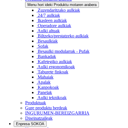
Menu hori ideki Produktu motaren arabera
Zuzendaritzako aulkiak
24/7 aulkiak
Ikasleen aulkiak
Operadore aulkiak
Aulki altuak
Biltzeko/prestatzeko aulkiak
Besaulkiak
Sofak
Besaulki modularrak - Pufak
Bankadak
Kafetegiko aulkiak
Aulki ergonomikoak
Taburete finkoak
Mahaiak
Apalak
Kanpokoak
Panelak
Aulki teknikoak
Produktuak
Gure produktu berdeak
INGURUMEN-BEREIZGARRIA
Diseinatzaileak
Enpresa SOKOA