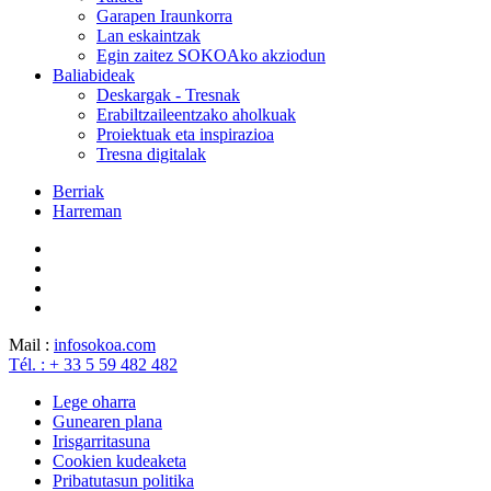
Garapen Iraunkorra
Lan eskaintzak
Egin zaitez SOKOAko akziodun
Baliabideak
Deskargak - Tresnak
Erabiltzaileentzako aholkuak
Proiektuak eta inspirazioa
Tresna digitalak
Berriak
Harreman
Mail :
info
sokoa.com
Tél. : + 33 5 59 482 482
Lege oharra
Gunearen plana
Irisgarritasuna
Cookien kudeaketa
Pribatutasun politika