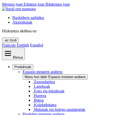
Menura joan
Edukira joan
Bilaketara joan
Bazkideen sarbidea
Akziodunak
Hizkuntza aktiboa
eu
-ez itzuli
Français
English
Español
Menua
Produktuak
Espazio motaren arabera
Menu hori ideki Espazio motaren arabera
Zuzendaritza
Lanekoak
Ergo eta teknikoak
Harrera
Bilera
Kolektibitatea
Mahaiak eta bulego-apalategiak
Produktu motaren arabera