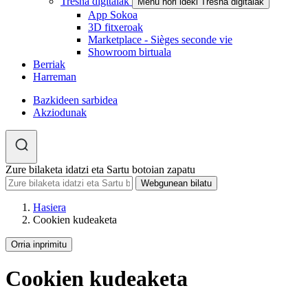
Tresna digitalak
Menu hori ideki Tresna digitalak
App Sokoa
3D fitxeroak
Marketplace - Sièges seconde vie
Showroom birtuala
Berriak
Harreman
Bazkideen sarbidea
Akziodunak
Zure bilaketa idatzi eta Sartu botoian zapatu
Hasiera
Cookien kudeaketa
Orria inprimitu
Cookien kudeaketa