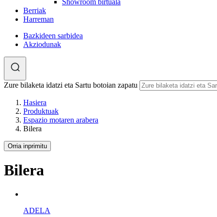
Showroom birtuala
Berriak
Harreman
Bazkideen sarbidea
Akziodunak
Zure bilaketa idatzi eta Sartu botoian zapatu
Hasiera
Produktuak
Espazio motaren arabera
Bilera
Orria inprimitu
Bilera
ADELA