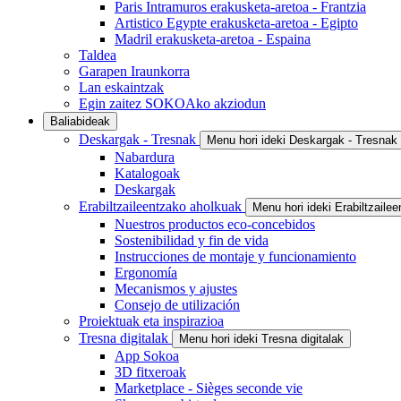
Paris Intramuros erakusketa-aretoa - Frantzia
Artistico Egypte erakusketa-aretoa - Egipto
Madril erakusketa-aretoa - Espaina
Taldea
Garapen Iraunkorra
Lan eskaintzak
Egin zaitez SOKOAko akziodun
Baliabideak
Deskargak - Tresnak
Menu hori ideki Deskargak - Tresnak
Nabardura
Katalogoak
Deskargak
Erabiltzaileentzako aholkuak
Menu hori ideki Erabiltzaile
Nuestros productos eco-concebidos
Sostenibilidad y fin de vida
Instrucciones de montaje y funcionamiento
Ergonomía
Mecanismos y ajustes
Consejo de utilización
Proiektuak eta inspirazioa
Tresna digitalak
Menu hori ideki Tresna digitalak
App Sokoa
3D fitxeroak
Marketplace - Sièges seconde vie