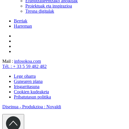
Erabiltzaileentzako aholkuak
Proiektuak eta inspirazioa
Tresna digitalak
Berriak
Harreman
Mail :
info
sokoa.com
Tél. : + 33 5 59 482 482
Lege oharra
Gunearen plana
Irisgarritasuna
Cookien kudeaketa
Pribatutasun politika
Diseinua - Produkzioa : Novaldi