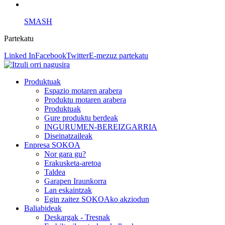
SMASH
Partekatu
Linked In
Facebook
Twitter
E-mezuz partekatu
Produktuak
Espazio motaren arabera
Produktu motaren arabera
Produktuak
Gure produktu berdeak
INGURUMEN-BEREIZGARRIA
Diseinatzaileak
Enpresa SOKOA
Nor gara gu?
Erakusketa-aretoa
Taldea
Garapen Iraunkorra
Lan eskaintzak
Egin zaitez SOKOAko akziodun
Baliabideak
Deskargak - Tresnak