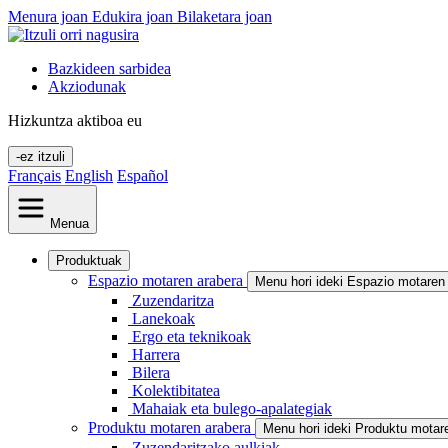
Menura joan
Edukira joan
Bilaketara joan
Bazkideen sarbidea
Akziodunak
Hizkuntza aktiboa
eu
-ez itzuli
Français
English
Español
Menua
Produktuak
Espazio motaren arabera
Menu hori ideki Espazio motaren
Zuzendaritza
Lanekoak
Ergo eta teknikoak
Harrera
Bilera
Kolektibitatea
Mahaiak eta bulego-apalategiak
Produktu motaren arabera
Menu hori ideki Produktu motar
Zuzendaritzako aulkiak