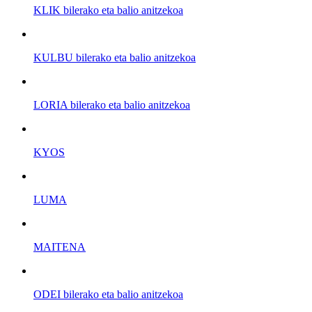
KLIK bilerako eta balio anitzekoa
KULBU bilerako eta balio anitzekoa
LORIA bilerako eta balio anitzekoa
KYOS
LUMA
MAITENA
ODEI bilerako eta balio anitzekoa