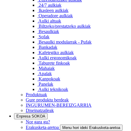
24/7 aulkiak
Ikasleen aulkiak
Operadore aulkiak
Aulki altuak
Biltzeko/prestatzeko aulkiak
Besaulkiak
Sofak
Besaulki modularrak - Pufak
Bankadak
Kafetegiko aulkiak
Aulki ergonomikoak
Taburete finkoak
Mahaiak
Apalak
Kanpokoak
Panelak
Aulki teknikoak
Produktuak
Gure produktu berdeak
INGURUMEN-BEREIZGARRIA
Diseinatzaileak
Enpresa SOKOA
Nor gara gu?
Erakusketa-aretoa
Menu hori ideki Erakusketa-aretoa