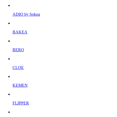
ADIO by Sokoa
BAKEA
BERO
CLOE
KEMEN
FLIPPER