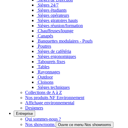
Sièges 24/7
Sièges étudiants
Sièges opérateurs
Sièges giratoires hauts
Sièges réunion/formation
Chauffeuses/lounge
Canapés
Banquettes modulaires - Poufs
Poutres
Sièges de cafétéria
Sièges ergonomiques
Tabourets fixes
Tables
Rayonnages
Outdoor
Cloisons
Sièges techniques
Collections de A à Z
Nos produits NF Environnement
Affichage environnemental
Designers
Entreprise
Qui sommes-nous ?
Nos showrooms
Ouvre ce menu Nos showrooms