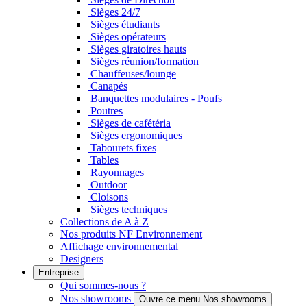
Sièges 24/7
Sièges étudiants
Sièges opérateurs
Sièges giratoires hauts
Sièges réunion/formation
Chauffeuses/lounge
Canapés
Banquettes modulaires - Poufs
Poutres
Sièges de cafétéria
Sièges ergonomiques
Tabourets fixes
Tables
Rayonnages
Outdoor
Cloisons
Sièges techniques
Collections de A à Z
Nos produits NF Environnement
Affichage environnemental
Designers
Entreprise
Qui sommes-nous ?
Nos showrooms
Ouvre ce menu Nos showrooms