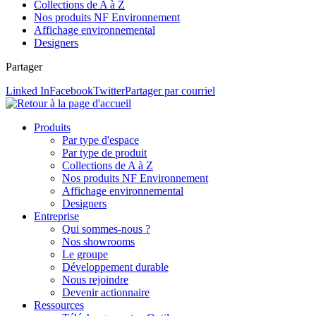
Collections de A à Z
Nos produits NF Environnement
Affichage environnemental
Designers
Partager
Linked In
Facebook
Twitter
Partager par courriel
Produits
Par type d'espace
Par type de produit
Collections de A à Z
Nos produits NF Environnement
Affichage environnemental
Designers
Entreprise
Qui sommes-nous ?
Nos showrooms
Le groupe
Développement durable
Nous rejoindre
Devenir actionnaire
Ressources