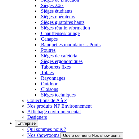
Sièges 24/7
Sièges étudiants
Sièges opérateurs
Sièges giratoires hauts
Sièges réunion/formation
Chauffeuses/lounge
Canapés
Banquettes modulaires - Poufs
Poutres
Sièges de cafétéria
Sièges ergonomiques
Tabourets fixes
Tables
Rayonnages
Outdoor
Cloisons
Sièges techniques
Collections de A à Z
Nos produits NF Environnement
Affichage environnemental
Designers
Entreprise
Qui sommes-nous ?
Nos showrooms
Ouvre ce menu Nos showrooms