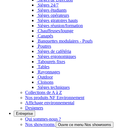
Sièges 24/7
Sièges étudiants
Sièges opérateurs
Sièges giratoires hauts
Sièges réunion/formation
Chauffeuses/lounge
Canapés
Banquettes modulaires - Poufs
Poutres
Sièges de cafétéria
Sièges ergonomiques
Tabourets fixes
Tables
Rayonnages
Outdoor
Cloisons
Sièges techniques
Collections de A à Z
Nos produits NF Environnement
Affichage environnemental
Designers
Entreprise
Qui sommes-nous ?
Nos showrooms
Ouvre ce menu Nos showrooms