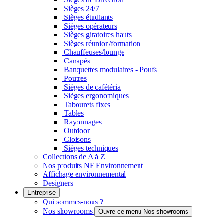
Sièges 24/7
Sièges étudiants
Sièges opérateurs
Sièges giratoires hauts
Sièges réunion/formation
Chauffeuses/lounge
Canapés
Banquettes modulaires - Poufs
Poutres
Sièges de cafétéria
Sièges ergonomiques
Tabourets fixes
Tables
Rayonnages
Outdoor
Cloisons
Sièges techniques
Collections de A à Z
Nos produits NF Environnement
Affichage environnemental
Designers
Entreprise
Qui sommes-nous ?
Nos showrooms
Ouvre ce menu Nos showrooms