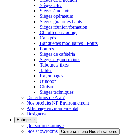
Sièges 24/7
Sièges étudiants
Sièges opérateurs
Sièges giratoires hauts
Sièges réunion/formation
Chauffeuses/lounge
Canapés
Banquettes modulaires - Poufs
Poutres
Sièges de cafétéria
Sièges ergonomiques
Tabourets fixes
Tables
Rayonnages
Outdoor
Cloisons
Sièges techniques
Collections de A à Z
Nos produits NF Environnement
Affichage environnemental
Designers
Entreprise
Qui sommes-nous ?
Nos showrooms
Ouvre ce menu Nos showrooms