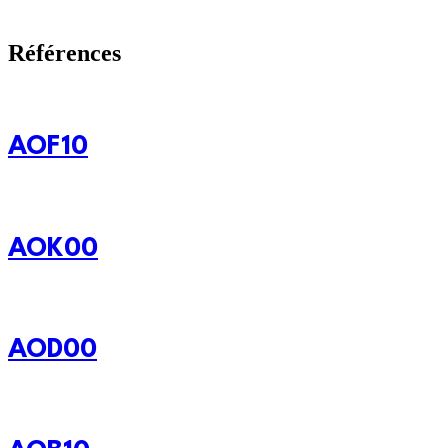
Références
AOF10
AOK00
AOD00