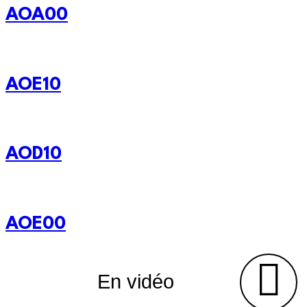
AOA00
AOE10
AOD10
AOE00
En vidéo