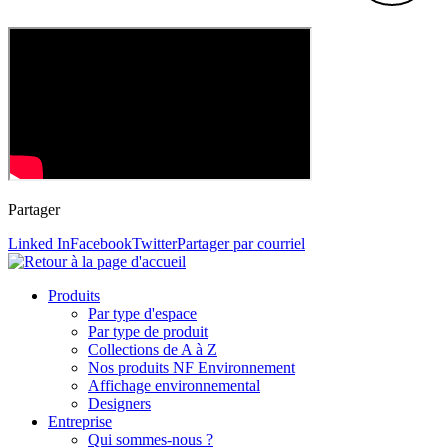
Partager
Linked In
Facebook
Twitter
Partager par courriel
Produits
Par type d'espace
Par type de produit
Collections de A à Z
Nos produits NF Environnement
Affichage environnemental
Designers
Entreprise
Qui sommes-nous ?