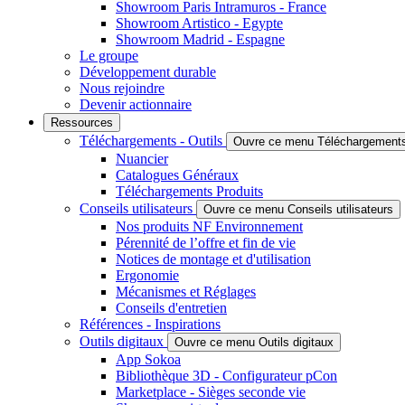
Showroom Paris Intramuros - France
Showroom Artistico - Egypte
Showroom Madrid - Espagne
Le groupe
Développement durable
Nous rejoindre
Devenir actionnaire
Ressources
Téléchargements - Outils
Ouvre ce menu Téléchargements 
Nuancier
Catalogues Généraux
Téléchargements Produits
Conseils utilisateurs
Ouvre ce menu Conseils utilisateurs
Nos produits NF Environnement
Pérennité de l’offre et fin de vie
Notices de montage et d'utilisation
Ergonomie
Mécanismes et Réglages
Conseils d'entretien
Références - Inspirations
Outils digitaux
Ouvre ce menu Outils digitaux
App Sokoa
Bibliothèque 3D - Configurateur pCon
Marketplace - Sièges seconde vie