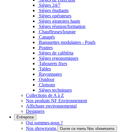
Sièges 24/7
Sièges étudiants
Sièges opérateurs
Sièges giratoires hauts
Sièges réunion/formation
Chauffeuses/lounge
Canapés
Banquettes modulaires - Poufs
Poutres
Sièges de cafétéria
Sièges ergonomiques
Tabourets fixes
Tables
Rayonnages
Outdoor
Cloisons
Sièges techniques
Collections de A à Z
Nos produits NF Environnement
Affichage environnemental
Designers
Entreprise
Qui sommes-nous ?
Nos showrooms
Ouvre ce menu Nos showrooms