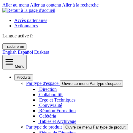
Aller au menu
Aller au contenu
Aller à la recherche
Accès partenaires
Actionnaires
Langue active
fr
Traduire en
English
Español
Euskara
Menu
Produits
Par type d'espace
Ouvre ce menu Par type d'espace
Direction
Collaboratifs
Ergo et Techniques
Convivialité
Réunion Formation
Cafétéria
Tables et Archivage
Par type de produit
Ouvre ce menu Par type de produit
Sièges de Direction