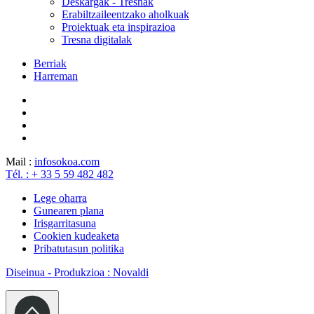
Deskargak - Tresnak
Erabiltzaileentzako aholkuak
Proiektuak eta inspirazioa
Tresna digitalak
Berriak
Harreman
Mail :
info
sokoa.com
Tél. : + 33 5 59 482 482
Lege oharra
Gunearen plana
Irisgarritasuna
Cookien kudeaketa
Pribatutasun politika
Diseinua - Produkzioa : Novaldi