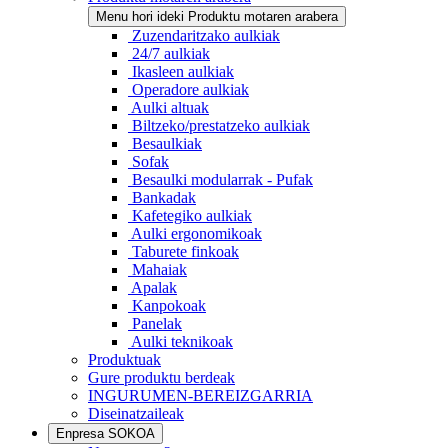
Menu hori ideki Produktu motaren arabera
Zuzendaritzako aulkiak
24/7 aulkiak
Ikasleen aulkiak
Operadore aulkiak
Aulki altuak
Biltzeko/prestatzeko aulkiak
Besaulkiak
Sofak
Besaulki modularrak - Pufak
Bankadak
Kafetegiko aulkiak
Aulki ergonomikoak
Taburete finkoak
Mahaiak
Apalak
Kanpokoak
Panelak
Aulki teknikoak
Produktuak
Gure produktu berdeak
INGURUMEN-BEREIZGARRIA
Diseinatzaileak
Enpresa SOKOA