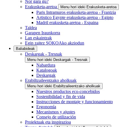
Nor gara gu?
Erakusketa-aretoa
Menu hori ideki Erakusketa-aretoa
Paris Intramuros erakusketa-aretoa - Frantzia
Artistico Egypte erakusketa-aretoa - Egipto
Madril erakusketa-aretoa - Espaina
Taldea
Garapen Iraunkorra
Lan eskaintzak
Egin zaitez SOKOAko akziodun
Baliabideak
Deskargak - Tresnak
Menu hori ideki Deskargak - Tresnak
Nabardura
Katalogoak
Deskargak
Erabiltzaileentzako aholkuak
Menu hori ideki Erabiltzaileentzako aholkuak
Nuestros productos eco-concebidos
Sostenibilidad y fin de vida
Instrucciones de montaje y funcionamiento
Ergonomía
Mecanismos y ajustes
Consejo de utilización
Proiektuak eta inspirazioa