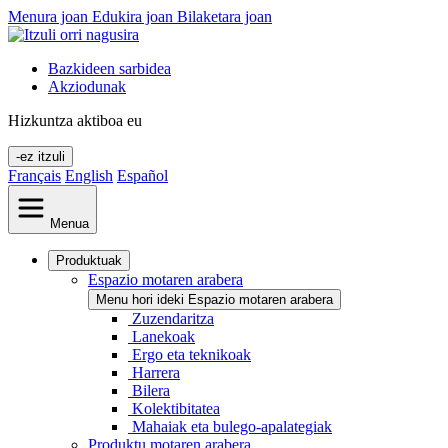
Menura joan
Edukira joan
Bilaketara joan
Bazkideen sarbidea
Akziodunak
Hizkuntza aktiboa
eu
-ez itzuli
Français
English
Español
Menua
Produktuak
Espazio motaren arabera
Menu hori ideki Espazio motaren arabera
Zuzendaritza
Lanekoak
Ergo eta teknikoak
Harrera
Bilera
Kolektibitatea
Mahaiak eta bulego-apalategiak
Produktu motaren arabera