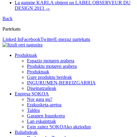
La gamme KARLA obtient un LABEL OBSERVEUR DU
DESIGN 2013
→
Back
Partekatu
Linked In
Facebook
Twitter
E-mezuz partekatu
Produktuak
Espazio motaren arabera
Produktu motaren arabera
Produktuak
Gure produktu berdeak
INGURUMEN-BEREIZGARRIA
Diseinatzaileak
Enpresa SOKOA
Nor gara gu?
Erakusketa-aretoa
Taldea
Garapen Iraunkorra
Lan eskaintzak
Egin zaitez SOKOAko akziodun
Baliabideak