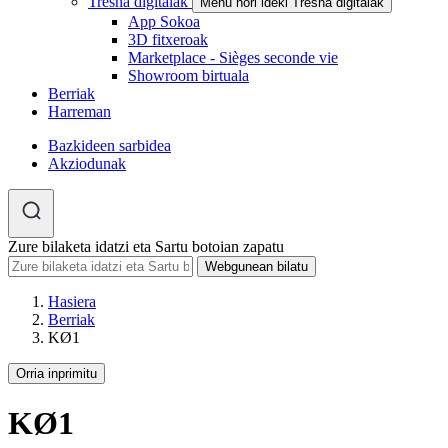
Tresna digitalak
Menu hori ideki Tresna digitalak
App Sokoa
3D fitxeroak
Marketplace - Sièges seconde vie
Showroom birtuala
Berriak
Harreman
Bazkideen sarbidea
Akziodunak
Zure bilaketa idatzi eta Sartu botoian zapatu
Hasiera
Berriak
KØ1
Orria inprimitu
KØ1