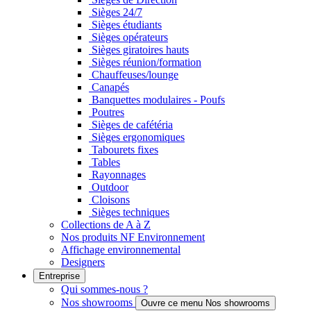
Sièges 24/7
Sièges étudiants
Sièges opérateurs
Sièges giratoires hauts
Sièges réunion/formation
Chauffeuses/lounge
Canapés
Banquettes modulaires - Poufs
Poutres
Sièges de cafétéria
Sièges ergonomiques
Tabourets fixes
Tables
Rayonnages
Outdoor
Cloisons
Sièges techniques
Collections de A à Z
Nos produits NF Environnement
Affichage environnemental
Designers
Entreprise
Qui sommes-nous ?
Nos showrooms
Ouvre ce menu Nos showrooms