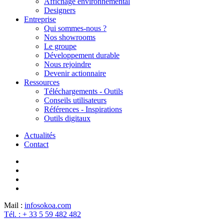
Affichage environnemental
Designers
Entreprise
Qui sommes-nous ?
Nos showrooms
Le groupe
Développement durable
Nous rejoindre
Devenir actionnaire
Ressources
Téléchargements - Outils
Conseils utilisateurs
Références - Inspirations
Outils digitaux
Actualités
Contact
Mail :
info
sokoa.com
Tél. : + 33 5 59 482 482