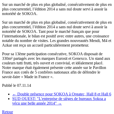
Sur un marché de plus en plus globalisé, consécutivement de plus en
plus concurrentiel, l’édition 2014 a sans nul doute servi à assoir la
notoriété de SOKOA.
Sur un marché de plus en plus globalisé, consécutivement de plus en
plus concurrentiel, l’édition 2014 a sans nul doute servi à assoir la
notoriété de SOKOA. Tant pour le marché français que pour
l’internationale, le bilan est positif avec entre autres, une croissance
notable du nombre de visites. Les grandes nouveautés Mendi, M4 et
Azkar ont reçu un accueil particulièrement prometteur.
Pour sa 13ème participation consécutive, SOKOA disposait de
330m² partagés avec les marques Eurosit et Genexco. Un stand aux
couleurs tutti frutti, très ouvert et convivial, et idéalement placé.
Notre marque était également présente cette année sur le Pavillon
France aux cotés de 5 confrères nationaux afin de défendre le
savoir-faire « Made in France ».
Publié le
07.11.14
←
Double présence pour SOKOA à Orgatec, Hall 8 et Hall 6
SUD OUEST: "L'entreprise de sièges de bureaux Sokoa a
vécu une belle année 2014"
→
Retour