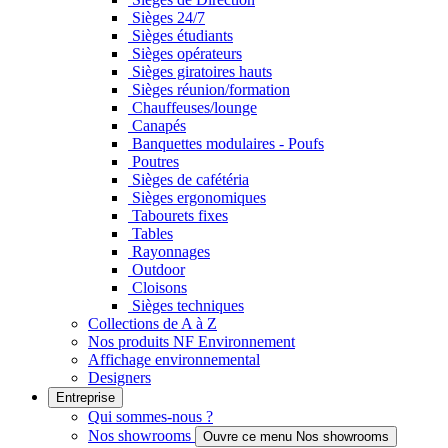
Sièges 24/7
Sièges étudiants
Sièges opérateurs
Sièges giratoires hauts
Sièges réunion/formation
Chauffeuses/lounge
Canapés
Banquettes modulaires - Poufs
Poutres
Sièges de cafétéria
Sièges ergonomiques
Tabourets fixes
Tables
Rayonnages
Outdoor
Cloisons
Sièges techniques
Collections de A à Z
Nos produits NF Environnement
Affichage environnemental
Designers
Entreprise
Qui sommes-nous ?
Nos showrooms
Ouvre ce menu Nos showrooms