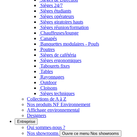
Sièges 24/7
Sièges étudiants
Sièges opérateurs
Sièges giratoires hauts
Sièges réunion/formation
Chauffeuses/lounge
Canapés
Banquettes modulaires - Poufs
Poutres
Sièges de cafétéria
Sièges ergonomiques
Tabourets fixes
Tables
Rayonnages
Outdoor
Cloisons
Sièges techniques
Collections de A à Z
Nos produits NF Environnement
Affichage environnemental
Designers
Entreprise
Qui sommes-nous ?
Nos showrooms
Ouvre ce menu Nos showrooms