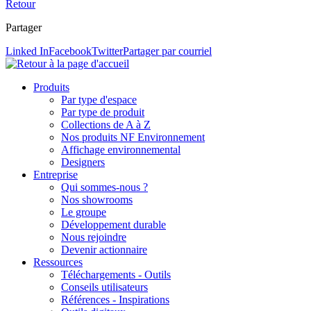
Retour
Partager
Linked In
Facebook
Twitter
Partager par courriel
Produits
Par type d'espace
Par type de produit
Collections de A à Z
Nos produits NF Environnement
Affichage environnemental
Designers
Entreprise
Qui sommes-nous ?
Nos showrooms
Le groupe
Développement durable
Nous rejoindre
Devenir actionnaire
Ressources
Téléchargements - Outils
Conseils utilisateurs
Références - Inspirations