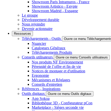
Showroom Paris Intramuros - France
Showroom Artistico - Egypte
Showroom Madrid - Espagne
Le groupe
Développement durable
Nous rejoindre
Devenir actionnaire
Ressources
Téléchargements - Outils
Ouvre ce menu Téléchargements 
Nuancier
Catalogues Généraux
Téléchargements Produits
Conseils utilisateurs
Ouvre ce menu Conseils utilisateurs
Nos produits NF Environnement
Pérennité de l’offre et fin de vie
Notices de montage et d'utilisation
Ergonomie
Mécanismes et Réglages
Conseils d'entretien
Références - Inspirations
Outils digitaux
Ouvre ce menu Outils digitaux
App Sokoa
Bibliothèque 3D - Configurateur pCon
Marketplace - Sièges seconde vie