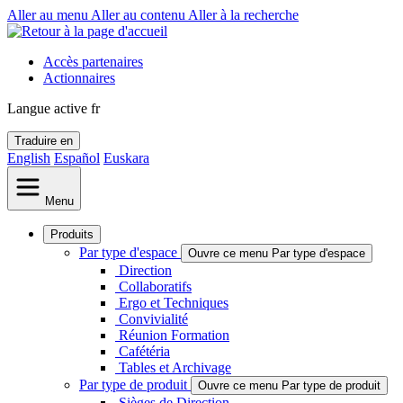
Aller au menu
Aller au contenu
Aller à la recherche
Accès partenaires
Actionnaires
Langue active
fr
Traduire en
English
Español
Euskara
Menu
Produits
Par type d'espace
Ouvre ce menu Par type d'espace
Direction
Collaboratifs
Ergo et Techniques
Convivialité
Réunion Formation
Cafétéria
Tables et Archivage
Par type de produit
Ouvre ce menu Par type de produit
Sièges de Direction