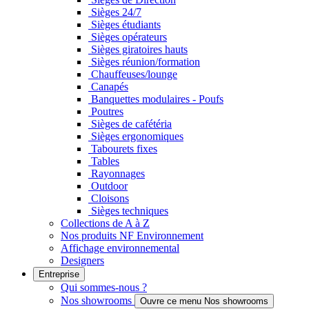
Sièges 24/7
Sièges étudiants
Sièges opérateurs
Sièges giratoires hauts
Sièges réunion/formation
Chauffeuses/lounge
Canapés
Banquettes modulaires - Poufs
Poutres
Sièges de cafétéria
Sièges ergonomiques
Tabourets fixes
Tables
Rayonnages
Outdoor
Cloisons
Sièges techniques
Collections de A à Z
Nos produits NF Environnement
Affichage environnemental
Designers
Entreprise
Qui sommes-nous ?
Nos showrooms
Ouvre ce menu Nos showrooms