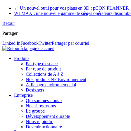
←
Un nouvel outil pour vos plans en 3D : pCON PLANNER
WI-MAX : une nouvelle gamme de sièges opérateurs disponibl
Retour
Partager
Linked In
Facebook
Twitter
Partager par courriel
Produits
Par type d'espace
Par type de produit
Collections de A à Z
Nos produits NF Environnement
Affichage environnemental
Designers
Entreprise
Qui sommes-nous ?
Nos showrooms
Le groupe
Développement durable
Nous rejoindre
Devenir actionnaire