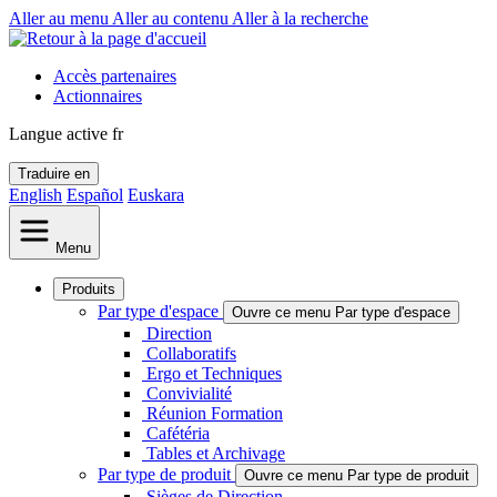
Aller au menu
Aller au contenu
Aller à la recherche
Accès partenaires
Actionnaires
Langue active
fr
Traduire en
English
Español
Euskara
Menu
Produits
Par type d'espace
Ouvre ce menu Par type d'espace
Direction
Collaboratifs
Ergo et Techniques
Convivialité
Réunion Formation
Cafétéria
Tables et Archivage
Par type de produit
Ouvre ce menu Par type de produit
Sièges de Direction