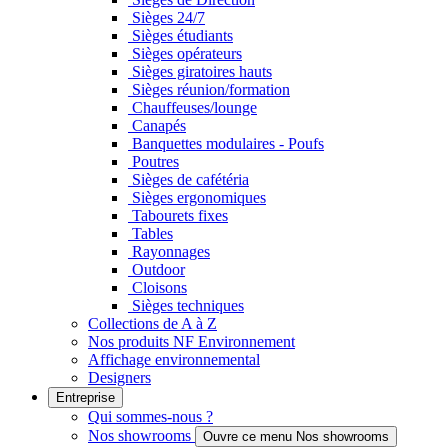
Sièges 24/7
Sièges étudiants
Sièges opérateurs
Sièges giratoires hauts
Sièges réunion/formation
Chauffeuses/lounge
Canapés
Banquettes modulaires - Poufs
Poutres
Sièges de cafétéria
Sièges ergonomiques
Tabourets fixes
Tables
Rayonnages
Outdoor
Cloisons
Sièges techniques
Collections de A à Z
Nos produits NF Environnement
Affichage environnemental
Designers
Entreprise
Qui sommes-nous ?
Nos showrooms
Ouvre ce menu Nos showrooms