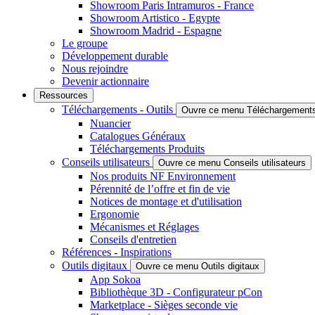
Showroom Paris Intramuros - France
Showroom Artistico - Egypte
Showroom Madrid - Espagne
Le groupe
Développement durable
Nous rejoindre
Devenir actionnaire
Ressources
Téléchargements - Outils
Ouvre ce menu Téléchargements 
Nuancier
Catalogues Généraux
Téléchargements Produits
Conseils utilisateurs
Ouvre ce menu Conseils utilisateurs
Nos produits NF Environnement
Pérennité de l’offre et fin de vie
Notices de montage et d'utilisation
Ergonomie
Mécanismes et Réglages
Conseils d'entretien
Références - Inspirations
Outils digitaux
Ouvre ce menu Outils digitaux
App Sokoa
Bibliothèque 3D - Configurateur pCon
Marketplace - Sièges seconde vie