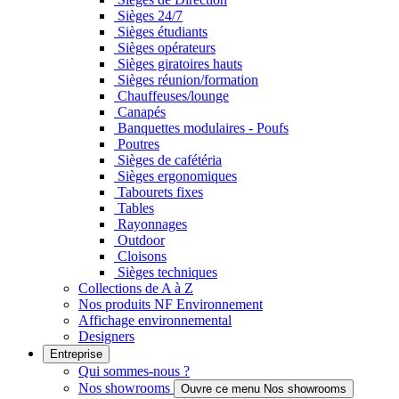
Sièges 24/7
Sièges étudiants
Sièges opérateurs
Sièges giratoires hauts
Sièges réunion/formation
Chauffeuses/lounge
Canapés
Banquettes modulaires - Poufs
Poutres
Sièges de cafétéria
Sièges ergonomiques
Tabourets fixes
Tables
Rayonnages
Outdoor
Cloisons
Sièges techniques
Collections de A à Z
Nos produits NF Environnement
Affichage environnemental
Designers
Entreprise
Qui sommes-nous ?
Nos showrooms
Ouvre ce menu Nos showrooms