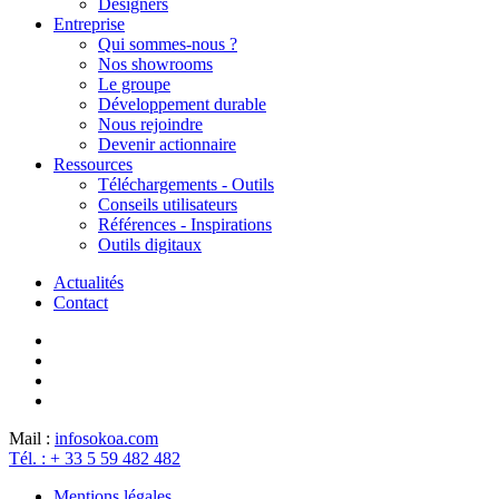
Designers
Entreprise
Qui sommes-nous ?
Nos showrooms
Le groupe
Développement durable
Nous rejoindre
Devenir actionnaire
Ressources
Téléchargements - Outils
Conseils utilisateurs
Références - Inspirations
Outils digitaux
Actualités
Contact
Mail :
info
sokoa.com
Tél. : + 33 5 59 482 482
Mentions légales