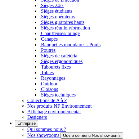
Sièges 24/7
Sièges étudiants
Sièges opérateurs
Sièges giratoires hauts
Sièges réunion/formation
Chauffeuses/lounge
Canapés
Banquettes modulaires - Poufs
Poutres
Sièges de cafétéria
Sièges ergonomiques
Tabourets fixes
Tables
Rayonnages
Outdoor
Cloisons
Sièges techniques
Collections de A à Z
Nos produits NF Environnement
Affichage environnemental
Designers
Entreprise
Qui sommes-nous ?
Nos showrooms
Ouvre ce menu Nos showrooms