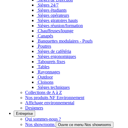
Sièges 24/7
Sièges étudiants
Sièges opérateurs
Sièges giratoires hauts
Sièges réunion/formation
Chauffeuses/lounge
Canapés
Banquettes modulaires - Poufs
Poutres
Sièges de cafétéria
Sièges ergonomiques
Tabourets fixes
Tables
Rayonnages
Outdoor
Cloisons
Sièges techniques
Collections de A à Z
Nos produits NF Environnement
Affichage environnemental
Designers
Entreprise
Qui sommes-nous ?
Nos showrooms
Ouvre ce menu Nos showrooms