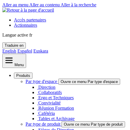
Aller au menu
Aller au contenu
Aller à la recherche
Accès partenaires
Actionnaires
Langue active
fr
Traduire en
English
Español
Euskara
Menu
Produits
Par type d'espace
Ouvre ce menu Par type d'espace
Direction
Collaboratifs
Ergo et Techniques
Convivialité
Réunion Formation
Cafétéria
Tables et Archivage
Par type de produit
Ouvre ce menu Par type de produit
Sièges de Direction