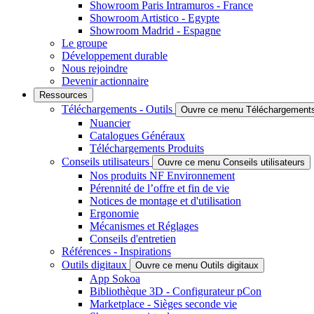
Showroom Paris Intramuros - France
Showroom Artistico - Egypte
Showroom Madrid - Espagne
Le groupe
Développement durable
Nous rejoindre
Devenir actionnaire
Ressources
Téléchargements - Outils
Ouvre ce menu Téléchargements 
Nuancier
Catalogues Généraux
Téléchargements Produits
Conseils utilisateurs
Ouvre ce menu Conseils utilisateurs
Nos produits NF Environnement
Pérennité de l’offre et fin de vie
Notices de montage et d'utilisation
Ergonomie
Mécanismes et Réglages
Conseils d'entretien
Références - Inspirations
Outils digitaux
Ouvre ce menu Outils digitaux
App Sokoa
Bibliothèque 3D - Configurateur pCon
Marketplace - Sièges seconde vie