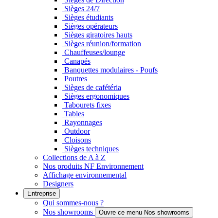
Sièges 24/7
Sièges étudiants
Sièges opérateurs
Sièges giratoires hauts
Sièges réunion/formation
Chauffeuses/lounge
Canapés
Banquettes modulaires - Poufs
Poutres
Sièges de cafétéria
Sièges ergonomiques
Tabourets fixes
Tables
Rayonnages
Outdoor
Cloisons
Sièges techniques
Collections de A à Z
Nos produits NF Environnement
Affichage environnemental
Designers
Entreprise
Qui sommes-nous ?
Nos showrooms
Ouvre ce menu Nos showrooms