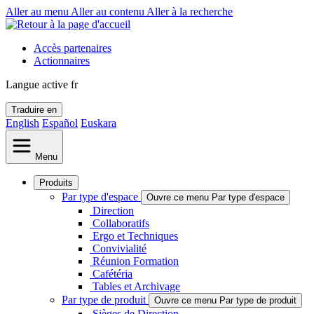
Aller au menu
Aller au contenu
Aller à la recherche
Accès partenaires
Actionnaires
Langue active
fr
Traduire en
English
Español
Euskara
Menu
Produits
Par type d'espace
Ouvre ce menu Par type d'espace
Direction
Collaboratifs
Ergo et Techniques
Convivialité
Réunion Formation
Cafétéria
Tables et Archivage
Par type de produit
Ouvre ce menu Par type de produit
Sièges de Direction