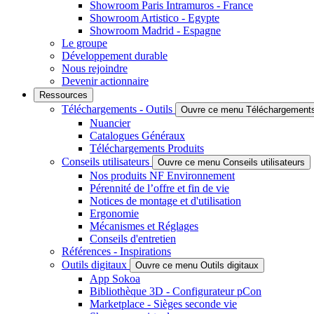
Showroom Paris Intramuros - France
Showroom Artistico - Egypte
Showroom Madrid - Espagne
Le groupe
Développement durable
Nous rejoindre
Devenir actionnaire
Ressources
Téléchargements - Outils
Ouvre ce menu Téléchargements 
Nuancier
Catalogues Généraux
Téléchargements Produits
Conseils utilisateurs
Ouvre ce menu Conseils utilisateurs
Nos produits NF Environnement
Pérennité de l’offre et fin de vie
Notices de montage et d'utilisation
Ergonomie
Mécanismes et Réglages
Conseils d'entretien
Références - Inspirations
Outils digitaux
Ouvre ce menu Outils digitaux
App Sokoa
Bibliothèque 3D - Configurateur pCon
Marketplace - Sièges seconde vie