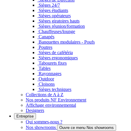
Sièges 24/7
Sièges étudiants
Sièges opérateurs
Sièges giratoires hauts
Sièges réunion/formation
Chauffeuses/lounge
Canapés
Banquettes modulaires - Poufs
Poutres
Sièges de cafétéria
Sièges ergonomiques
Tabourets fixes
Tables
Rayonnages
Outdoor
Cloisons
Sièges techniques
Collections de A à Z
Nos produits NF Environnement
Affichage environnemental
Designers
Entreprise
Qui sommes-nous ?
Nos showrooms
Ouvre ce menu Nos showrooms