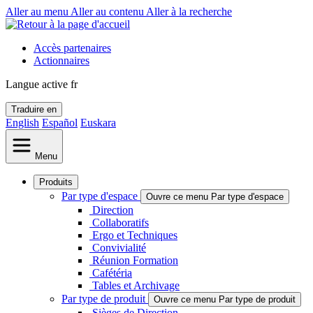
Aller au menu
Aller au contenu
Aller à la recherche
Accès partenaires
Actionnaires
Langue active
fr
Traduire en
English
Español
Euskara
Menu
Produits
Par type d'espace
Ouvre ce menu Par type d'espace
Direction
Collaboratifs
Ergo et Techniques
Convivialité
Réunion Formation
Cafétéria
Tables et Archivage
Par type de produit
Ouvre ce menu Par type de produit
Sièges de Direction