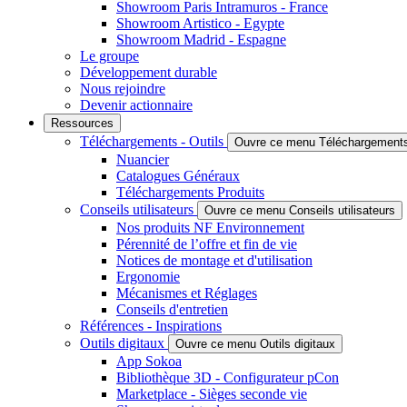
Showroom Paris Intramuros - France
Showroom Artistico - Egypte
Showroom Madrid - Espagne
Le groupe
Développement durable
Nous rejoindre
Devenir actionnaire
Ressources
Téléchargements - Outils
Ouvre ce menu Téléchargements 
Nuancier
Catalogues Généraux
Téléchargements Produits
Conseils utilisateurs
Ouvre ce menu Conseils utilisateurs
Nos produits NF Environnement
Pérennité de l’offre et fin de vie
Notices de montage et d'utilisation
Ergonomie
Mécanismes et Réglages
Conseils d'entretien
Références - Inspirations
Outils digitaux
Ouvre ce menu Outils digitaux
App Sokoa
Bibliothèque 3D - Configurateur pCon
Marketplace - Sièges seconde vie