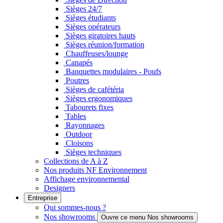
Sièges 24/7
Sièges étudiants
Sièges opérateurs
Sièges giratoires hauts
Sièges réunion/formation
Chauffeuses/lounge
Canapés
Banquettes modulaires - Poufs
Poutres
Sièges de cafétéria
Sièges ergonomiques
Tabourets fixes
Tables
Rayonnages
Outdoor
Cloisons
Sièges techniques
Collections de A à Z
Nos produits NF Environnement
Affichage environnemental
Designers
Entreprise
Qui sommes-nous ?
Nos showrooms
Ouvre ce menu Nos showrooms