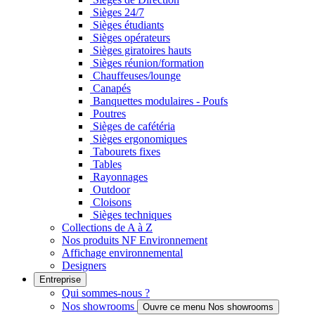
Sièges 24/7
Sièges étudiants
Sièges opérateurs
Sièges giratoires hauts
Sièges réunion/formation
Chauffeuses/lounge
Canapés
Banquettes modulaires - Poufs
Poutres
Sièges de cafétéria
Sièges ergonomiques
Tabourets fixes
Tables
Rayonnages
Outdoor
Cloisons
Sièges techniques
Collections de A à Z
Nos produits NF Environnement
Affichage environnemental
Designers
Entreprise
Qui sommes-nous ?
Nos showrooms
Ouvre ce menu Nos showrooms