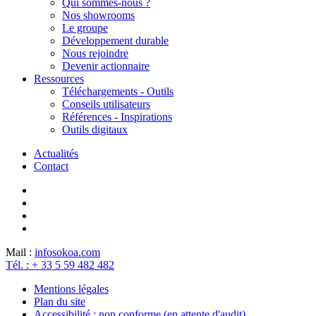
Qui sommes-nous ?
Nos showrooms
Le groupe
Développement durable
Nous rejoindre
Devenir actionnaire
Ressources
Téléchargements - Outils
Conseils utilisateurs
Références - Inspirations
Outils digitaux
Actualités
Contact
Mail :
info
sokoa.com
Tél. : + 33 5 59 482 482
Mentions légales
Plan du site
Accessibilité : non conforme (en attente d'audit)