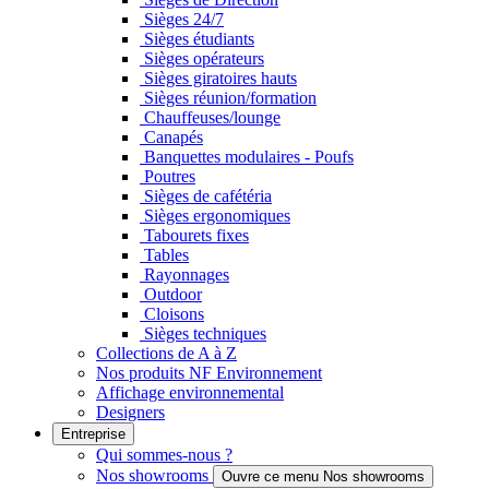
Sièges 24/7
Sièges étudiants
Sièges opérateurs
Sièges giratoires hauts
Sièges réunion/formation
Chauffeuses/lounge
Canapés
Banquettes modulaires - Poufs
Poutres
Sièges de cafétéria
Sièges ergonomiques
Tabourets fixes
Tables
Rayonnages
Outdoor
Cloisons
Sièges techniques
Collections de A à Z
Nos produits NF Environnement
Affichage environnemental
Designers
Entreprise
Qui sommes-nous ?
Nos showrooms
Ouvre ce menu Nos showrooms