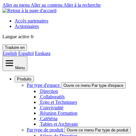
Aller au menu
Aller au contenu
Aller à la recherche
Accès partenaires
Actionnaires
Langue active
fr
Traduire en
English
Español
Euskara
Menu
Produits
Par type d'espace
Ouvre ce menu Par type d'espace
Direction
Collaboratifs
Ergo et Techniques
Convivialité
Réunion Formation
Cafétéria
Tables et Archivage
Par type de produit
Ouvre ce menu Par type de produit
Sièges de Direction