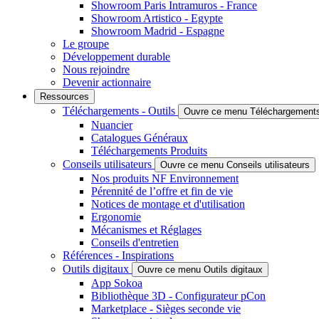
Showroom Paris Intramuros - France
Showroom Artistico - Egypte
Showroom Madrid - Espagne
Le groupe
Développement durable
Nous rejoindre
Devenir actionnaire
Ressources
Téléchargements - Outils
Ouvre ce menu Téléchargements 
Nuancier
Catalogues Généraux
Téléchargements Produits
Conseils utilisateurs
Ouvre ce menu Conseils utilisateurs
Nos produits NF Environnement
Pérennité de l’offre et fin de vie
Notices de montage et d'utilisation
Ergonomie
Mécanismes et Réglages
Conseils d'entretien
Références - Inspirations
Outils digitaux
Ouvre ce menu Outils digitaux
App Sokoa
Bibliothèque 3D - Configurateur pCon
Marketplace - Sièges seconde vie