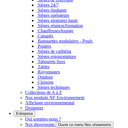
Sièges 24/7
Sièges étudiants
Sièges opérateurs
Sièges giratoires hauts
Sièges réunion/formation
Chauffeuses/lounge
Canapés
Banquettes modulaires - Poufs
Poutres
Sièges de cafétéria
Sièges ergonomiques
Tabourets fixes
Tables
Rayonnages
Outdoor
Cloisons
Sièges techniques
Collections de A à Z
Nos produits NF Environnement
Affichage environnemental
Designers
Entreprise
Qui sommes-nous ?
Nos showrooms
Ouvre ce menu Nos showrooms