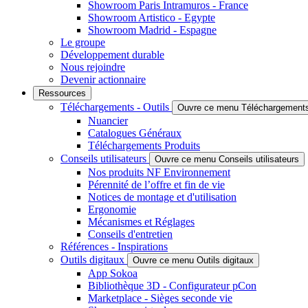
Showroom Paris Intramuros - France
Showroom Artistico - Egypte
Showroom Madrid - Espagne
Le groupe
Développement durable
Nous rejoindre
Devenir actionnaire
Ressources
Téléchargements - Outils
Ouvre ce menu Téléchargements 
Nuancier
Catalogues Généraux
Téléchargements Produits
Conseils utilisateurs
Ouvre ce menu Conseils utilisateurs
Nos produits NF Environnement
Pérennité de l’offre et fin de vie
Notices de montage et d'utilisation
Ergonomie
Mécanismes et Réglages
Conseils d'entretien
Références - Inspirations
Outils digitaux
Ouvre ce menu Outils digitaux
App Sokoa
Bibliothèque 3D - Configurateur pCon
Marketplace - Sièges seconde vie