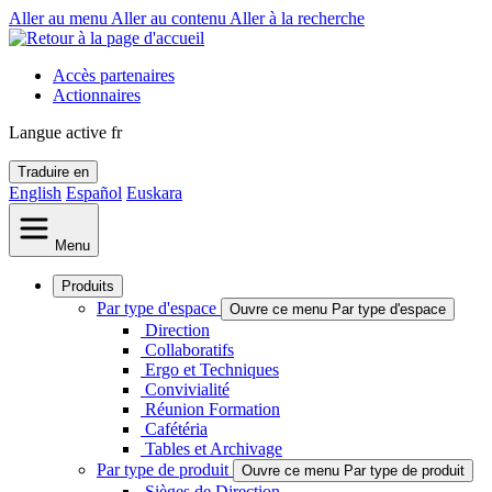
Aller au menu
Aller au contenu
Aller à la recherche
Accès partenaires
Actionnaires
Langue active
fr
Traduire en
English
Español
Euskara
Menu
Produits
Par type d'espace
Ouvre ce menu Par type d'espace
Direction
Collaboratifs
Ergo et Techniques
Convivialité
Réunion Formation
Cafétéria
Tables et Archivage
Par type de produit
Ouvre ce menu Par type de produit
Sièges de Direction