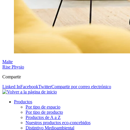
Malte
Rise Physio
Compartir
Linked In
Facebook
Twitter
Compartir por correo electrónico
Productos
Por tipo de espacio
Por tipo de producto
Productos de A a Z
Nuestros productos eco-concebidos
Distintivo Medioambiental