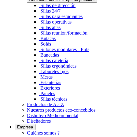
Sillas de dirección
Sillas 24/7
Sillas para estudiantes
Sillas operativas
Sillas altas
Sillas reunión/formación
Butacas
Sofás
Sillones modulares - Pufs
Bancadas
Sillas cafetería
Sillas ergonómicas
Taburetes fijos
Mesas
Estanterías
Exteriores
Paneles
Sillas técnicas
Productos de A a Z
Nuestros productos eco-concebidos
Distintivo Medioambiental
Diseñadores
Empresa
Quiénes somos ?