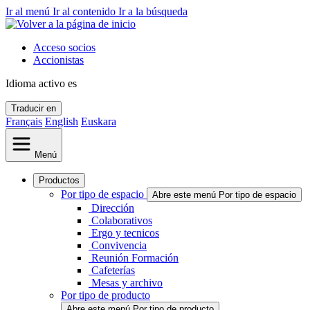
Ir al menú
Ir al contenido
Ir a la búsqueda
Acceso socios
Accionistas
Idioma activo
es
Traducir en
Français
English
Euskara
Menú
Productos
Por tipo de espacio
Abre este menú Por tipo de espacio
Dirección
Colaborativos
Ergo y tecnicos
Convivencia
Reunión Formación
Cafeterías
Mesas y archivo
Por tipo de producto
Abre este menú Por tipo de producto