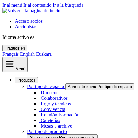
Ir al menú
Ir al contenido
Ir a la búsqueda
Acceso socios
Accionistas
Idioma activo
es
Traducir en
Français
English
Euskara
Menú
Productos
Por tipo de espacio
Abre este menú Por tipo de espacio
Dirección
Colaborativos
Ergo y tecnicos
Convivencia
Reunión Formación
Cafeterías
Mesas y archivo
Por tipo de producto
Abre este menú Por tipo de producto