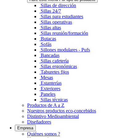
Sillas de dirección
Sillas 24/7
Sillas para estudiantes
Sillas operativas
Sillas altas
Sillas reunión/formación
Butacas
Sofás
Sillones modulares - Pufs
Bancadas
Sillas cafetería
Sillas ergonómicas
Taburetes fijos
Mesas
Estanterías
Exteriores
Paneles
Sillas técnicas
Productos de A a Z
Nuestros productos eco-concebidos
Distintivo Medioambiental
Diseñadores
Empresa
Quiénes somos ?