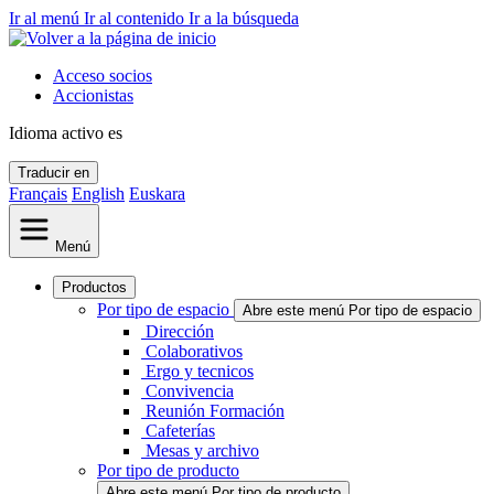
Ir al menú
Ir al contenido
Ir a la búsqueda
Acceso socios
Accionistas
Idioma activo
es
Traducir en
Français
English
Euskara
Menú
Productos
Por tipo de espacio
Abre este menú Por tipo de espacio
Dirección
Colaborativos
Ergo y tecnicos
Convivencia
Reunión Formación
Cafeterías
Mesas y archivo
Por tipo de producto
Abre este menú Por tipo de producto