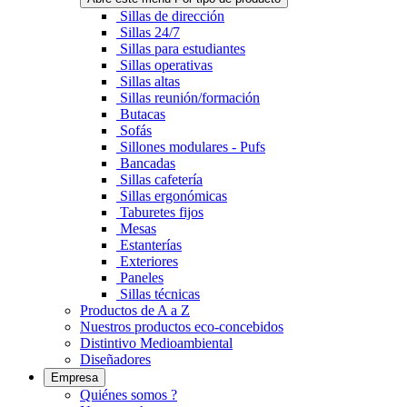
Sillas de dirección
Sillas 24/7
Sillas para estudiantes
Sillas operativas
Sillas altas
Sillas reunión/formación
Butacas
Sofás
Sillones modulares - Pufs
Bancadas
Sillas cafetería
Sillas ergonómicas
Taburetes fijos
Mesas
Estanterías
Exteriores
Paneles
Sillas técnicas
Productos de A a Z
Nuestros productos eco-concebidos
Distintivo Medioambiental
Diseñadores
Empresa
Quiénes somos ?