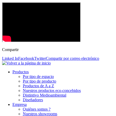
Compartir
Linked In
Facebook
Twitter
Compartir por correo electrónico
Productos
Por tipo de espacio
Por tipo de producto
Productos de A a Z
Nuestros productos eco-concebidos
Distintivo Medioambiental
Diseñadores
Empresa
Quiénes somos ?
Nuestros showrooms