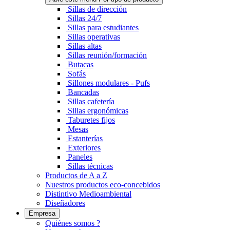
Sillas de dirección
Sillas 24/7
Sillas para estudiantes
Sillas operativas
Sillas altas
Sillas reunión/formación
Butacas
Sofás
Sillones modulares - Pufs
Bancadas
Sillas cafetería
Sillas ergonómicas
Taburetes fijos
Mesas
Estanterías
Exteriores
Paneles
Sillas técnicas
Productos de A a Z
Nuestros productos eco-concebidos
Distintivo Medioambiental
Diseñadores
Empresa
Quiénes somos ?