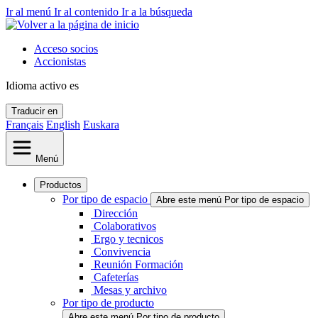
Ir al menú
Ir al contenido
Ir a la búsqueda
Acceso socios
Accionistas
Idioma activo
es
Traducir en
Français
English
Euskara
Menú
Productos
Por tipo de espacio
Abre este menú Por tipo de espacio
Dirección
Colaborativos
Ergo y tecnicos
Convivencia
Reunión Formación
Cafeterías
Mesas y archivo
Por tipo de producto
Abre este menú Por tipo de producto