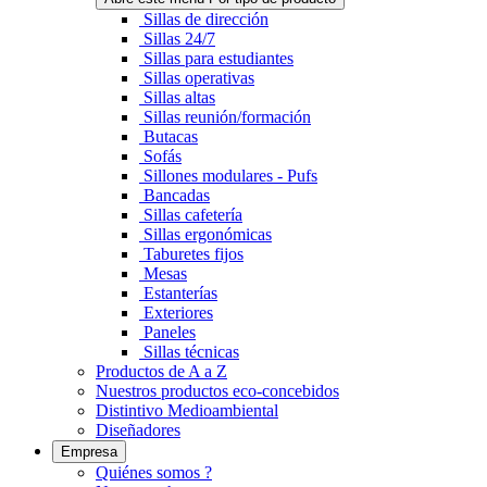
Sillas de dirección
Sillas 24/7
Sillas para estudiantes
Sillas operativas
Sillas altas
Sillas reunión/formación
Butacas
Sofás
Sillones modulares - Pufs
Bancadas
Sillas cafetería
Sillas ergonómicas
Taburetes fijos
Mesas
Estanterías
Exteriores
Paneles
Sillas técnicas
Productos de A a Z
Nuestros productos eco-concebidos
Distintivo Medioambiental
Diseñadores
Empresa
Quiénes somos ?