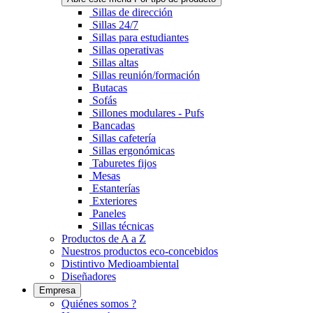
Sillas de dirección
Sillas 24/7
Sillas para estudiantes
Sillas operativas
Sillas altas
Sillas reunión/formación
Butacas
Sofás
Sillones modulares - Pufs
Bancadas
Sillas cafetería
Sillas ergonómicas
Taburetes fijos
Mesas
Estanterías
Exteriores
Paneles
Sillas técnicas
Productos de A a Z
Nuestros productos eco-concebidos
Distintivo Medioambiental
Diseñadores
Empresa
Quiénes somos ?