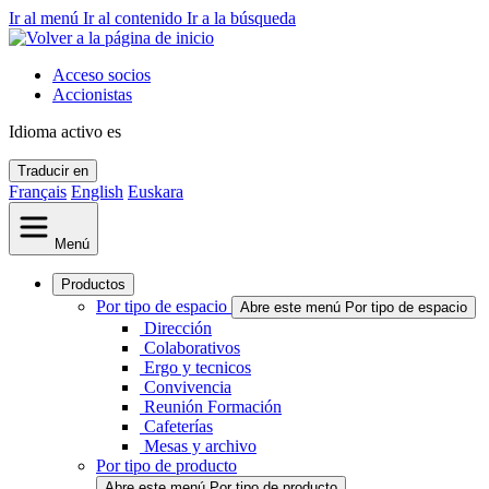
Ir al menú
Ir al contenido
Ir a la búsqueda
Acceso socios
Accionistas
Idioma activo
es
Traducir en
Français
English
Euskara
Menú
Productos
Por tipo de espacio
Abre este menú Por tipo de espacio
Dirección
Colaborativos
Ergo y tecnicos
Convivencia
Reunión Formación
Cafeterías
Mesas y archivo
Por tipo de producto
Abre este menú Por tipo de producto