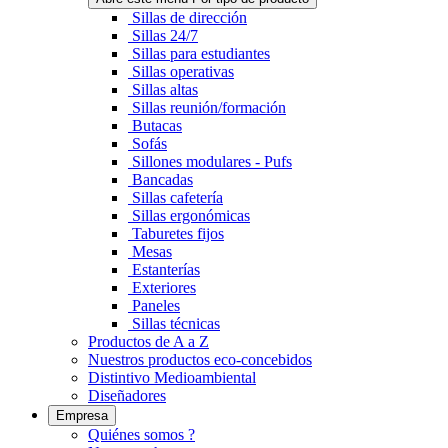
Sillas de dirección
Sillas 24/7
Sillas para estudiantes
Sillas operativas
Sillas altas
Sillas reunión/formación
Butacas
Sofás
Sillones modulares - Pufs
Bancadas
Sillas cafetería
Sillas ergonómicas
Taburetes fijos
Mesas
Estanterías
Exteriores
Paneles
Sillas técnicas
Productos de A a Z
Nuestros productos eco-concebidos
Distintivo Medioambiental
Diseñadores
Empresa
Quiénes somos ?