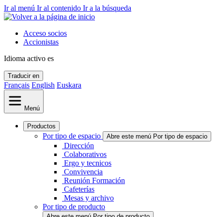
Ir al menú
Ir al contenido
Ir a la búsqueda
Acceso socios
Accionistas
Idioma activo
es
Traducir en
Français
English
Euskara
Menú
Productos
Por tipo de espacio
Abre este menú Por tipo de espacio
Dirección
Colaborativos
Ergo y tecnicos
Convivencia
Reunión Formación
Cafeterías
Mesas y archivo
Por tipo de producto
Abre este menú Por tipo de producto