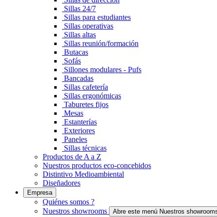
Sillas 24/7
Sillas para estudiantes
Sillas operativas
Sillas altas
Sillas reunión/formación
Butacas
Sofás
Sillones modulares - Pufs
Bancadas
Sillas cafetería
Sillas ergonómicas
Taburetes fijos
Mesas
Estanterías
Exteriores
Paneles
Sillas técnicas
Productos de A a Z
Nuestros productos eco-concebidos
Distintivo Medioambiental
Diseñadores
Empresa
Quiénes somos ?
Nuestros showrooms
Abre este menú Nuestros showroom