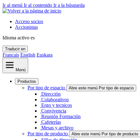
Ir al menú
Ir al contenido
Ir a la búsqueda
Acceso socios
Accionistas
Idioma activo
es
Traducir en
Français
English
Euskara
Menú
Productos
Por tipo de espacio
Abre este menú Por tipo de espacio
Dirección
Colaborativos
Ergo y tecnicos
Convivencia
Reunión Formación
Cafeterías
Mesas y archivo
Por tipo de producto
Abre este menú Por tipo de producto
Sillas de dirección