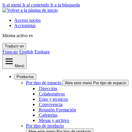
Ir al menú
Ir al contenido
Ir a la búsqueda
Acceso socios
Accionistas
Idioma activo
es
Traducir en
Français
English
Euskara
Menú
Productos
Por tipo de espacio
Abre este menú Por tipo de espacio
Dirección
Colaborativos
Ergo y tecnicos
Convivencia
Reunión Formación
Cafeterías
Mesas y archivo
Por tipo de producto
Abre este menú Por tipo de producto