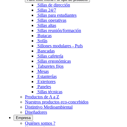
Sillas de dirección
Sillas 24/7
Sillas para estudiantes
Sillas operativas
Sillas altas
Sillas reunión/formación
Butacas
Sofás
Sillones modulares - Pufs
Bancadas
Sillas cafetería
Sillas ergonómicas
Taburetes fijos
Mesas
Estanterías
Exteriores
Paneles
Sillas técnicas
Productos de A a Z
Nuestros productos eco-concebidos
Distintivo Medioambiental
Diseñadores
Empresa
Quiénes somos ?