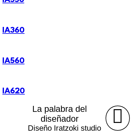
IA550
IA360
IA560
IA620
La palabra del
diseñador
Diseño Iratzoki studio