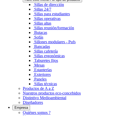
Sillas de dirección
Sillas 24/7
Sillas para estudiantes
Sillas operativas
Sillas altas
Sillas reunión/formación
Butacas
Sofás
Sillones modulares - Pufs
Bancadas
Sillas cafetería
Sillas ergonómicas
Taburetes fijos
Mesas
Estanterías
Exteriores
Paneles
Sillas técnicas
Productos de A a Z
Nuestros productos eco-concebidos
Distintivo Medioambiental
Diseñadores
Empresa
Quiénes somos ?