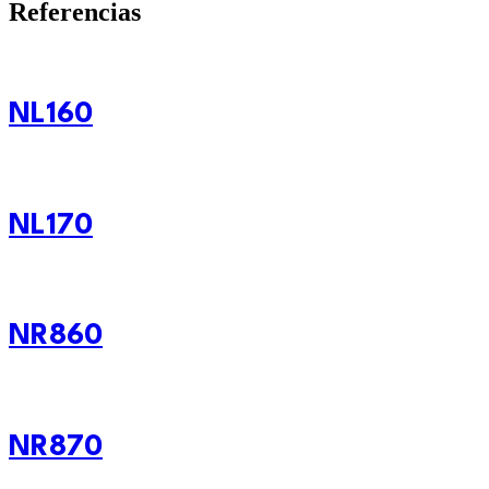
Referencias
NL160
NL170
NR860
NR870