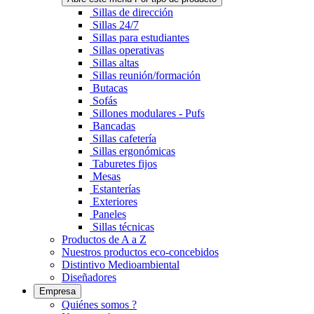
Sillas de dirección
Sillas 24/7
Sillas para estudiantes
Sillas operativas
Sillas altas
Sillas reunión/formación
Butacas
Sofás
Sillones modulares - Pufs
Bancadas
Sillas cafetería
Sillas ergonómicas
Taburetes fijos
Mesas
Estanterías
Exteriores
Paneles
Sillas técnicas
Productos de A a Z
Nuestros productos eco-concebidos
Distintivo Medioambiental
Diseñadores
Empresa
Quiénes somos ?