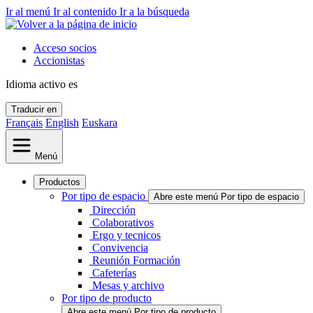
Ir al menú
Ir al contenido
Ir a la búsqueda
Acceso socios
Accionistas
Idioma activo
es
Traducir en
Français
English
Euskara
Menú
Productos
Por tipo de espacio
Abre este menú Por tipo de espacio
Dirección
Colaborativos
Ergo y tecnicos
Convivencia
Reunión Formación
Cafeterías
Mesas y archivo
Por tipo de producto
Abre este menú Por tipo de producto