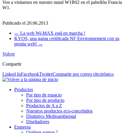
Ven a visitarnos en nuestro stand W1B02 en el pabellón Francia
W1.
Publicado el
20.06.2013
←
La web Wi-MAX está en marcha !
KYOS, una gama certificada NF Environnement con su
propia web!
→
Volver
Compartir
Linked In
Facebook
Twitter
Compartir por correo electrónico
Productos
Por tipo de espacio
Por tipo de producto
Productos de A a Z
Nuestros productos eco-concebidos
Distintivo Medioambiental
Diseñadores
Empresa
Quiénes somos ?