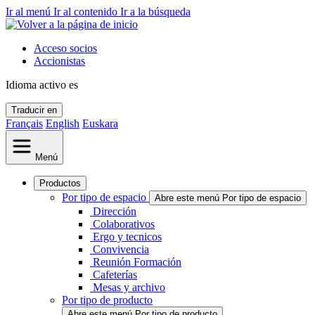
Ir al menú
Ir al contenido
Ir a la búsqueda
Acceso socios
Accionistas
Idioma activo
es
Traducir en
Français
English
Euskara
Menú
Productos
Por tipo de espacio
Abre este menú Por tipo de espacio
Dirección
Colaborativos
Ergo y tecnicos
Convivencia
Reunión Formación
Cafeterías
Mesas y archivo
Por tipo de producto
Abre este menú Por tipo de producto