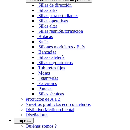
Sillas de dirección
Sillas 24/7
Sillas para estudiantes
Sillas operativas
Sillas altas
Sillas reunión/formación
Butacas
Sofás
Sillones modulares - Pufs
Bancadas
Sillas cafetería
Sillas ergonómicas
Taburetes fijos
Mesas
Estanterías
Exteriores
Paneles
Sillas técnicas
Productos de A a Z
Nuestros productos eco-concebidos
Distintivo Medioambiental
Diseñadores
Empresa
Quiénes somos ?