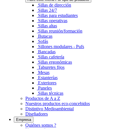
Sillas de dirección
Sillas 24/7
Sillas para estudiantes
Sillas operativas
Sillas altas
Sillas reunión/formación
Butacas
Sofás
Sillones modulares - Pufs
Bancadas
Sillas cafetería
Sillas ergonómicas
Taburetes fijos
Mesas
Estanterías
Exteriores
Paneles
Sillas técnicas
Productos de A a Z
Nuestros productos eco-concebidos
Distintivo Medioambiental
Diseñadores
Empresa
Quiénes somos ?