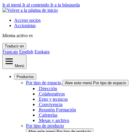
Ir al menú
Ir al contenido
Ir a la búsqueda
Acceso socios
Accionistas
Idioma activo
es
Traducir en
Français
English
Euskara
Menú
Productos
Por tipo de espacio
Abre este menú Por tipo de espacio
Dirección
Colaborativos
Ergo y tecnicos
Convivencia
Reunión Formación
Cafeterías
Mesas y archivo
Por tipo de producto
Abre este menú Por tipo de producto