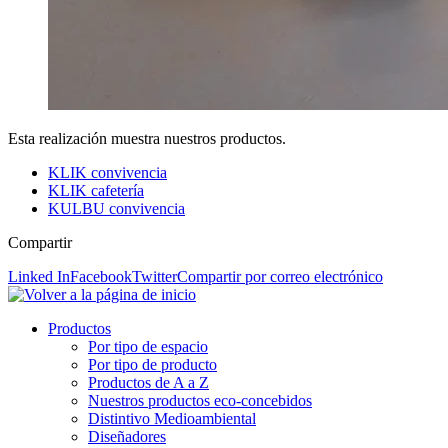
Esta realización muestra nuestros productos.
KLIK convivencia
KLIK cafetería
KULBU convivencia
Compartir
Linked In
Facebook
Twitter
Compartir por correo electrónico
Productos
Por tipo de espacio
Por tipo de producto
Productos de A a Z
Nuestros productos eco-concebidos
Distintivo Medioambiental
Diseñadores